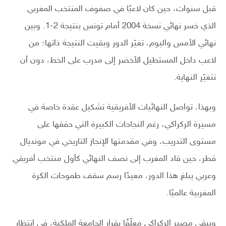
قبل سنوات، حين كان لاعبًا في صفوف المنتخب المغربي
الذي خسر نهائي نسخة 2004 أمام تونس بنتيجة 2-1. وبين
نهائي الأمس واليوم، تغيّر الدور وبقيت النتيجة ذاتها؛ من
لاعب داخل المستطيل الأخضر إلى مدرب على الخط، دون أن
تتغيّر النهاية.
وبهذا، تواصل النهائيات الأفريقية تشكيل عقدة خاصة في
مسيرة الركراكي، رغم النجاحات الكبيرة التي حققها على
مستوى التدريب، وفي مقدمتها الإنجاز التاريخي في مونديال
قطر، حين قاد المغرب إلى نصف النهائي كأول منتخب أفريقي
وعربي يبلغ هذا الدور، معيدًا رسم سقف طموحات الكرة
المغربية عالميًا.
ويبقى مصير الركراكي معلّقًا بقرار الجامعة الملكية، في انتظار