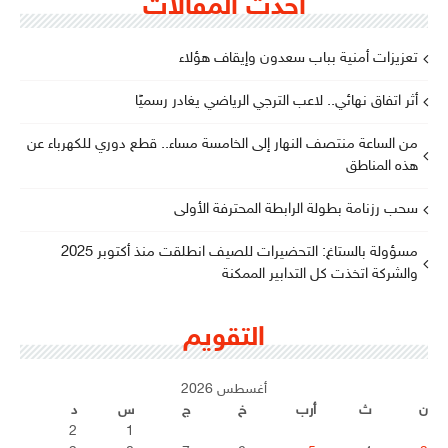
أحدث المقالات
تعزيزات أمنية بباب سعدون وإيقاف هؤلاء
أثر اتفاق نهائي.. لاعب الترجي الرياضي يغادر رسميًا
من الساعة منتصف النهار إلى الخامسة مساء.. قطع دوري للكهرباء عن
هذه المناطق
سحب رزنامة بطولة الرابطة المحترفة الأولى
مسؤولة بالستاغ: التحضيرات للصيف انطلقت منذ أكتوبر 2025
والشركة اتخذت كل التدابير الممكنة
التقويم
أغسطس 2026
ن
ث
أرب
خ
ج
س
د
2
1