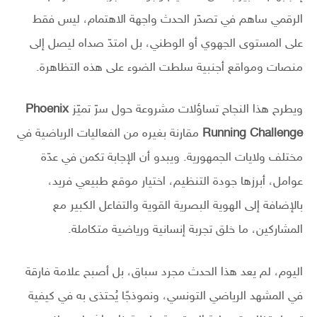
الرقمي ساهم في تصدّر الحدث واجهة الاهتمام، ليس فقط
على المستوى الجهوي أو الوطني، بل امتدّ صداه ليصل إلى
منصات ومواقع أجنبية سلطت الضوء على هذه التظاهرة.
ويطرح هذا النجاح تساؤلات مشروعة حول سرّ تميّز
Phoenix
Running Challenge
مقارنة بغيره من الفعاليات الرياضية في
مختلف ولايات الجمهورية. ويبدو أن الإجابة تكمن في عدّة
عوامل، أبرزها جودة التنظيم، اختيار موقع طبيعي فريد،
بالإضافة إلى الهوية البصرية القوية والتفاعل الكبير مع
المشاركين، ما خلق تجربة إنسانية ورياضية متكاملة.
اليوم، لم يعد هذا الحدث مجرد سباق، بل أصبح علامة فارقة
في المشهد الرياضي التونسي، ونموذجًا يُحتذى به في كيفية