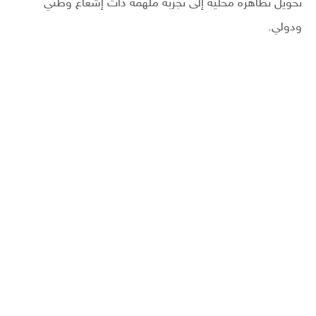
تحويل تظاهرة محلية إلى تجربة ملهمة ذات إشعاع وطني
ودولي.