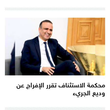
محكمة الاستئناف تقرر الإفراج عن
وديع الجريء