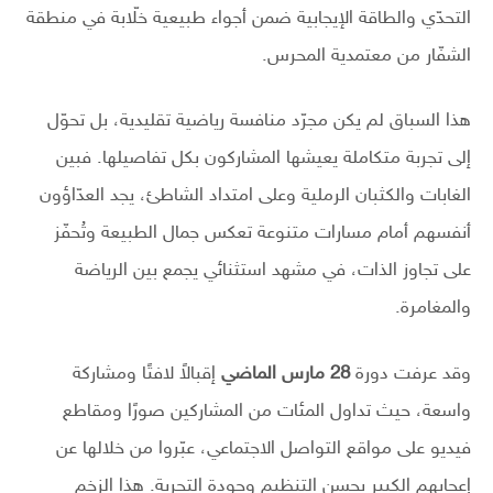
التحدّي والطاقة الإيجابية ضمن أجواء طبيعية خلّابة في منطقة
الشفّار من معتمدية المحرس.
هذا السباق لم يكن مجرّد منافسة رياضية تقليدية، بل تحوّل
إلى تجربة متكاملة يعيشها المشاركون بكل تفاصيلها. فبين
الغابات والكثبان الرملية وعلى امتداد الشاطئ، يجد العدّاؤون
أنفسهم أمام مسارات متنوعة تعكس جمال الطبيعة وتُحفّز
على تجاوز الذات، في مشهد استثنائي يجمع بين الرياضة
والمغامرة.
وقد عرفت دورة
28 مارس الماضي
إقبالاً لافتًا ومشاركة
واسعة، حيث تداول المئات من المشاركين صورًا ومقاطع
فيديو على مواقع التواصل الاجتماعي، عبّروا من خلالها عن
إعجابهم الكبير بحسن التنظيم وجودة التجربة. هذا الزخم