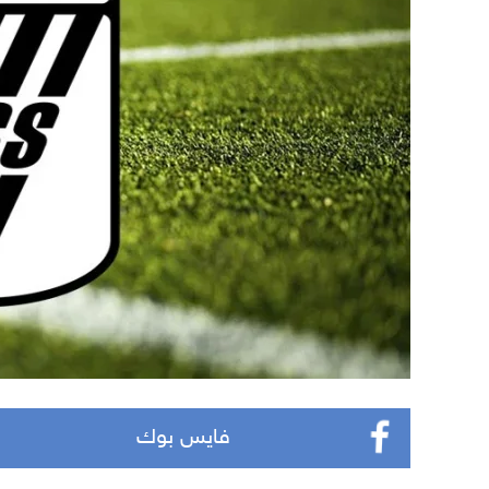
فايس بوك