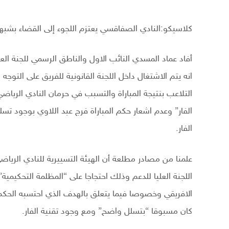
كلاسيكو:النادي الصفاقسي يعتزم اللجوء إلى القضاء بشبهة 
أفاد عماد المسدي النائب الاول والناطق الرسمي للجنة ال
انه يتم الاشتغال داخل اللجنة القانونية للفريق على التوج
التلاعب بنتيجة المباراة والتسبب في حرمان النادي الريا
الفار” وعدم اشعار حكم المباراة فرج عبد اللاوي بوجود ت
الفار.
علمنا من مصادر مطلعة أن الهيئة التسييرية للنادي الريا
اللجنة العليا للدعم وذلك احتجاجا على “المظلمة التحكيمية
الافريقي وخصوصا فيما يتعلق بالهدف الذي احتسبه الحكم فرج
كان مسبوقا “بتسلل واضح” ومع وجود تقنية الفار.