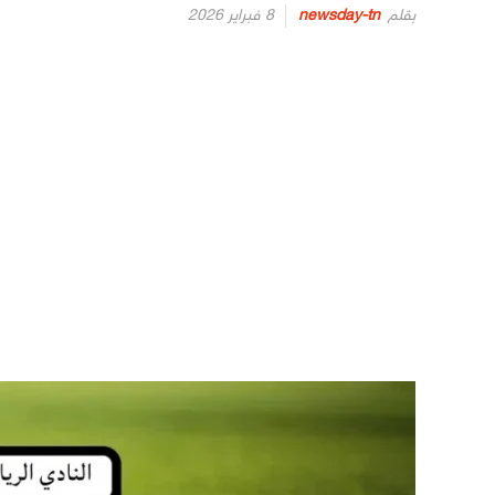
Posted
بقلم
newsday-tn
8 فبراير 2026
on